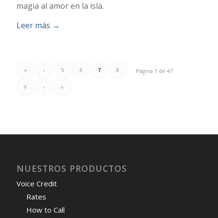
magia al amor en la isla.
Leer más
→
«
‹
5
6
7
8
Página 7 de 47
9
›
»
NUESTROS PRODUCTOS
Voice Credit
Rates
How to Call