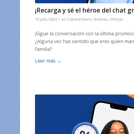
¡Recarga y sé el héroe del chat g
/
10 julio 2024
en
Cubacel Bono
,
Noticias
,
Ofertas
¡Sigue la conversación con la última promoc
¿Alguna vez has sentido que eres quien mant
familia?
Leer más
→