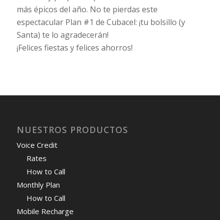
más épicos del año. No te pierdas este
espectacular Plan #1 de Cubacel: ¡tu bolsillo (y
Santa) te lo agradecerán!
¡Felices fiestas y felices ahorros!
NUESTROS PRODUCTOS
Voice Credit
Rates
How to Call
Monthly Plan
How to Call
Mobile Recharge