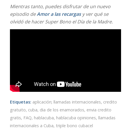
Mientras tanto, puedes disfrutar de un nuevo
episodio de
Amor a las recargas
y ver qué se
olvidó de hacer Super Bono el Día de la Madre.
Etiquetas:
aplicación; llamadas internacionales
,
credito
gratuito
,
cuba
,
dia de los enamorados
,
envia credito
gratis
,
FAQ
,
hablacuba
,
hablacuba opiniones
,
llamadas
internacionales a Cuba
,
triple bono cubacel