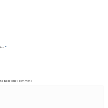
*
nico
the next time I comment.