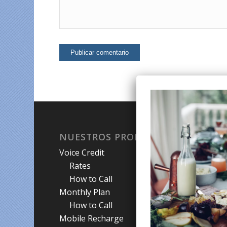
NUESTROS PRODUCTOS
QU
Voice Credit
Hab
Rates
My A
How to Call
Priva
Monthly Plan
Term
How to Call
Abou
Mobile Recharge
New