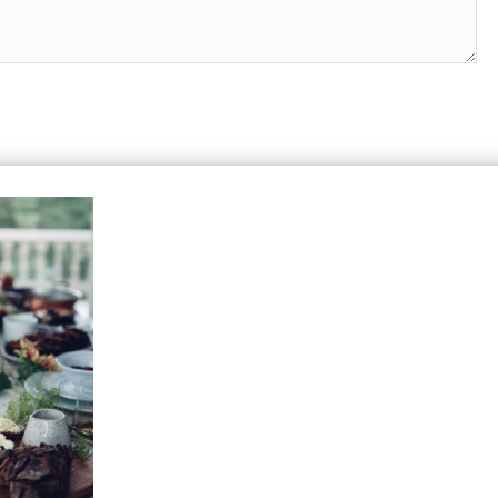
IÉNES SOMOS
AYUDA Y SOPORTE
laCuba
Help Center
ccount
Support
cy Policy
Tutorials
s and Conditions
t Us
s