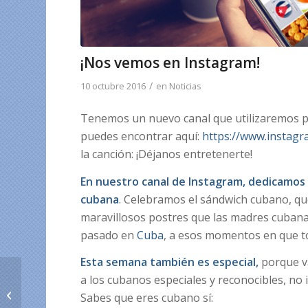
¡Nos vemos en Instagram!
/
10 octubre 2016
en
Noticias
Tenemos un nuevo canal que utilizaremos p
puedes encontrar aquí:
https://www.instag
la canción: ¡Déjanos entretenerte!
En nuestro canal de Instagram, dedicamos
cubana
. Celebramos el sándwich cubano, qu
maravillosos postres que las madres cubanas
pasado en
Cuba
, a esos momentos en que t
Esta semana también es especial,
porque va
a los cubanos especiales y reconocibles, no 
Qué escoger:
¿recargas Nauta o
Sabes que eres cubano sí: