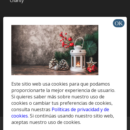
Charity
AYUDA Y SOPORTE
Help Center
Support
Tutorials
Este sitio web usa cookies para que podamos
proporcionarte la mejor experiencia de usuario.
Get Offers »
Si quieres saber más sobre nuestro uso de
cookies o cambiar tus preferencias de cookies,
consulta nuestras
Políticas de privacidad y de
cookies
. Si continúas usando nuestro sitio web,
aceptas nuestro uso de cookies.
© Copyright -
HablaCuba Blog