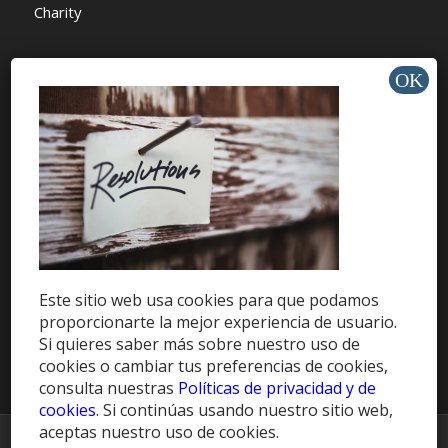
Charity
AYUDA Y SOPORTE
Help Center
Support
Tutorials
Este sitio web usa cookies para que podamos
proporcionarte la mejor experiencia de usuario.
Get Offers »
Si quieres saber más sobre nuestro uso de
cookies o cambiar tus preferencias de cookies,
consulta nuestras
Políticas de privacidad y de
cookies
. Si continúas usando nuestro sitio web,
aceptas nuestro uso de cookies.
© Copyright -
HablaCuba Blog