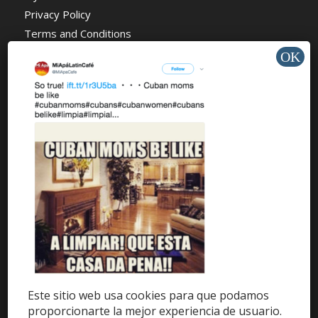
Privacy Policy
Terms and Conditions
About Us
News
Charity
AYUDA Y SOPORTE
Help Center
Support
Tutorials
Este sitio web usa cookies para que podamos
proporcionarte la mejor experiencia de usuario.
Get Offers »