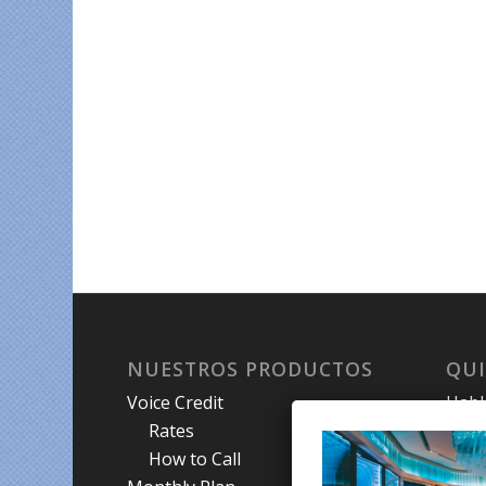
NUESTROS PRODUCTOS
QU
Voice Credit
Hab
Rates
My A
How to Call
Priva