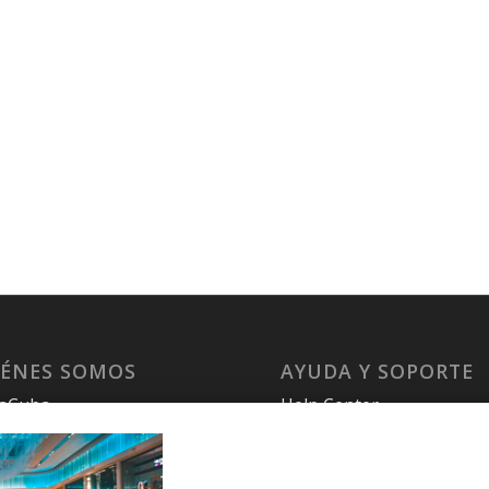
IÉNES SOMOS
AYUDA Y SOPORTE
laCuba
Help Center
ccount
Support
cy Policy
Tutorials