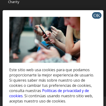
Charity
AYUDA Y SOPORTE
Help Center
Support
Tutorials
Este sitio web usa cookies para que podamos
proporcionarte la mejor experiencia de usuario.
Get Offers »
Si quieres saber más sobre nuestro uso de
cookies o cambiar tus preferencias de cookies,
consulta nuestras
Políticas de privacidad y de
cookies
. Si continúas usando nuestro sitio web,
aceptas nuestro uso de cookies.
© Copyright -
HablaCuba Blog