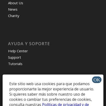
About Us
News
Charity
AYUDA Y SOPORTE
Help Center
Support
Tutorials
Este sitio web usa cookies para que podamos
proporcionarte la mejor experiencia de usuario.
Get Offers »
Si quieres saber más sobre nuestro uso de
cookies o cambiar tus preferencias de cookies,
consulta nuestras
Políticas de privacidad y de