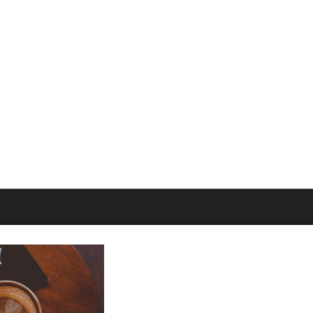
IÉNES SOMOS
AYUDA Y SOPORTE
laCuba
Help Center
ccount
Support
cy Policy
Tutorials