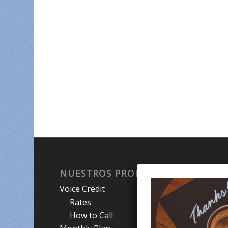
NUESTROS PRODUCTOS
QU
Voice Credit
Hab
Rates
My A
How to Call
Priva