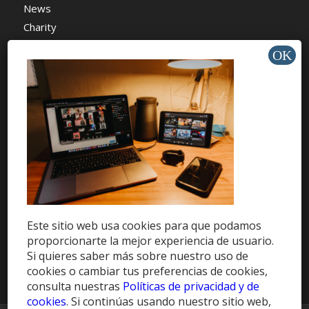
News
Charity
AYUDA Y SOPORTE
Help Center
Support
Tutorials
Este sitio web usa cookies para que podamos
proporcionarte la mejor experiencia de usuario.
Get Offers »
Si quieres saber más sobre nuestro uso de
cookies o cambiar tus preferencias de cookies,
consulta nuestras
Políticas de privacidad y de
cookies
. Si continúas usando nuestro sitio web,