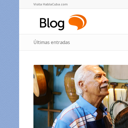
Visita HablaCuba.com
Últimas entradas