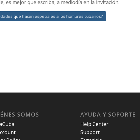
e, es mejor que escriba, a mediodía en la invitación.
lidades que hacen especiales a los hombres cubanos?
IÉNES SOMOS
AYUDA Y SOPORTE
laCuba
Help Center
ccount
Support