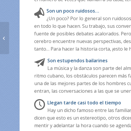
Son un poco ruidosos…
¿Un poco? Por lo general son ruidoso
en todo lo que hacen. Su trabajo, sus conve
¿Qué es mejor que
fuente de posibles debates acalorados. Pero
doble? ¡Casi triple
cerebro encuentre nuevas perspectivas, des
bono para recargas de
Cubacel!
tanto… Para hacer la historia corta, ¡esto le
Son estupendos bailarines
La música y la danza son parte del alm
ritmo cubano, los obstáculos parecen más fáci
una de las mejores partes de los hombres cu
entran, las conversaciones a las que se unen
Llegan tarde casi todo el tiempo
Hay un dicho famoso entre las familia
dicen que esto es un estereotipo, otros dice
mentir y adelantar la hora cuando se agend