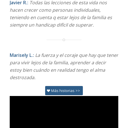
Javier R.:
Todas las lecciones de esta vida nos
hacen crecer como personas individuales,
teniendo en cuenta q estar lejos de la familia es
siempre un handicap difícil de superar.
Marisely L.:
La fuerza y el coraje que hay que tener
para vivir lejos de la familia, aprender a decir
estoy bien cuándo en realidad tengo el alma
destrozada.
Más historias >>