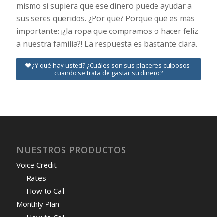
mismo si supiera que ese dinero puede ayudar a
sus seres queridos. ¿Por qué? Porque qué es más
importante: ¡¿la ropa que compramos o hacer feliz
a nuestra familia?! La respuesta es bastante clara.
¿Y qué hay usted? ¿Cuáles son sus placeres culposos
cuando se trata de gastar su dinero?
NUESTROS PRODUCTOS
Voice Credit
Rates
How to Call
Monthly Plan