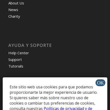
About Us
News
Charity
AYUDA Y SOPORTE
Help Center
Support
Tutorials
Este sitio web usa cookies para que podamos
Get Offers »
proporcionarte la mejor experiencia de usuario.
Si quieres saber más sobre nuestro uso de
cookies o cambiar tus preferencias de cookies,
consulta nuestras
Políticas de privacidad y de