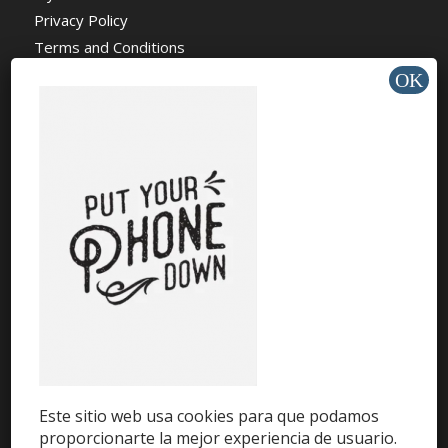
Privacy Policy
Terms and Conditions
About Us
News
Charity
AYUDA Y SOPORTE
Help Center
Support
Tutorials
Este sitio web usa cookies para que podamos
proporcionarte la mejor experiencia de usuario.
Get Offers »