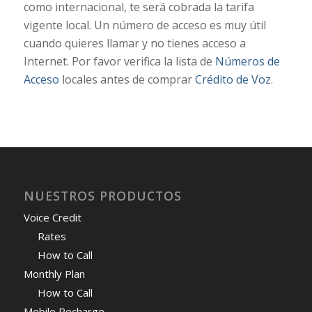
como internacional, te será cobrada la tarifa
vigente local. Un número de acceso es muy útil
cuando quieres llamar y no tienes acceso a
Internet. Por favor verifica la lista de
Números de
Acceso
locales antes de comprar
Crédito de Voz
.
NUESTROS PRODUCTOS
Voice Credit
Rates
How to Call
Monthly Plan
How to Call
Mobile Recharge