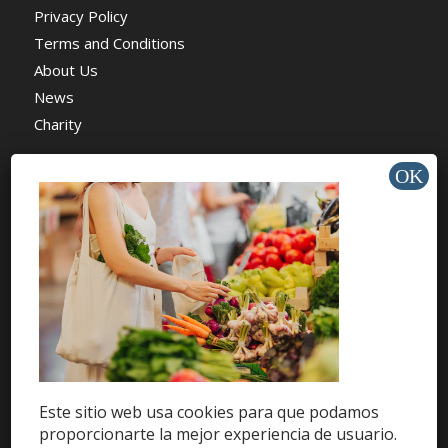
Privacy Policy
Terms and Conditions
About Us
News
Charity
AYUDA Y SOPORTE
Help Center
Support
Tutorials
Este sitio web usa cookies para que podamos
proporcionarte la mejor experiencia de usuario.
Get Offers »