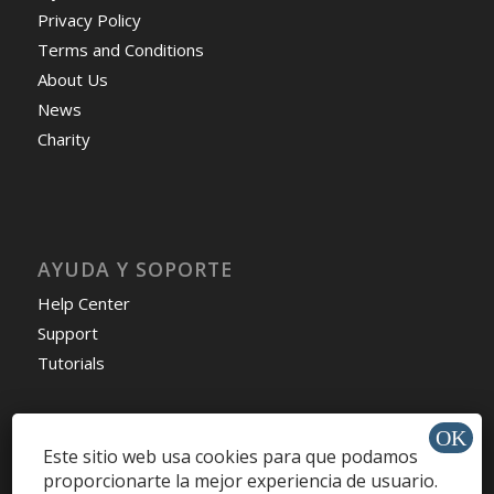
Privacy Policy
Terms and Conditions
About Us
News
Charity
AYUDA Y SOPORTE
Help Center
Support
Tutorials
Este sitio web usa cookies para que podamos
Get Offers »
proporcionarte la mejor experiencia de usuario.