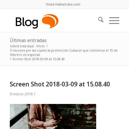
Visita HablaCuba.com
Últimas entradas
Usted está aquí:
Inicio
/
5 razones por las cuales la promoción Cubacel que comienza el 10 de
febrero es especial
/
Screen Shot 2018-03-09 at 15.08.40
Screen Shot 2018-03-09 at 15.08.40
/
9 marzo 2018