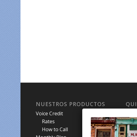
NUESTROS PRODUCTOS
QU
Voice Credit
Hab
Rates
My A
How to Call
Priva