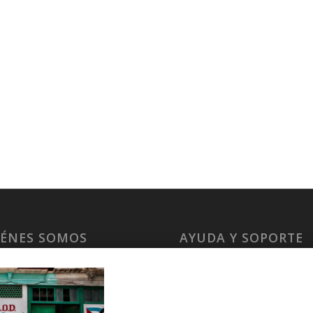
IÉNES SOMOS
AYUDA Y SOPORTE
laCuba
Help Center
ccount
Support
cy Policy
Tutorials