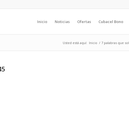
Inicio
Noticias
Ofertas
Cubacel Bono
Usted está aquí:
Inicio
/
7 palabras que so
45